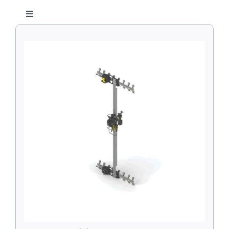
Over ons
Toggle
Laser
Navigatie
Buisbewerkingssystemen
Contact
Plasma
Cirkelsnijsystemen
Winkelwagen
Waterstraal
CNC Snijsystemen
Zoeken
naar:
Lastractoren
Railsystemen