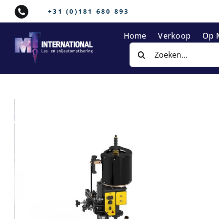
Ga
+31 (0)181 680 893
naar
inhoud
Home
Verkoop
Op 
Zoeken
naar: