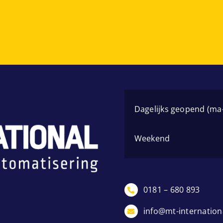
Dagelijks geopend (ma-
Weekend
0181 – 680 893
info@mt-internationa