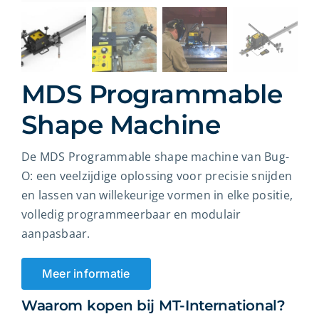
Over ons
Contact
MDS Programmable
Shape Machine
Winkelwagen
De MDS Programmable shape machine van Bug-
Zoeken
O: een veelzijdige oplossing voor precisie snijden
naar:
en lassen van willekeurige vormen in elke positie,
volledig programmeerbaar en modulair
aanpasbaar.
Meer informatie
Waarom kopen bij MT-International?