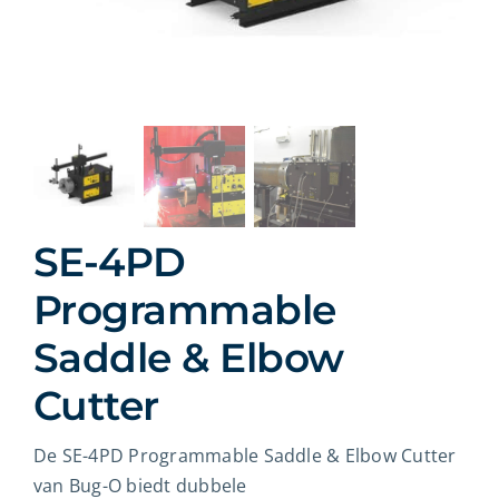
Over ons
Contact
Winkelwagen
Zoeken
SE-4PD
naar:
Programmable
Saddle & Elbow
Cutter
De SE-4PD Programmable Saddle & Elbow Cutter
van Bug-O biedt dubbele