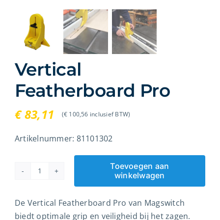
Over ons
Contact
Vertical
Winkelwagen
Featherboard Pro
Zoeken
€
83,11
(
€
100,56
inclusief BTW)
naar:
Artikelnummer:
81101302
Toevoegen aan
winkelwagen
Vertical
Featherboard
De Vertical Featherboard Pro van Magswitch
Pro
biedt optimale grip en veiligheid bij het zagen.
aantal