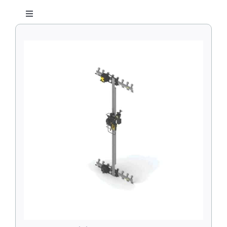
Over ons
Toggle
Laser
Navigatie
Buisbewerkingssystemen
Contact
Plasma
Cirkelsnijsystemen
Winkelwagen
Waterstraal
CNC Snijsystemen
Zoeken
naar:
Lastractoren
Railsystemen