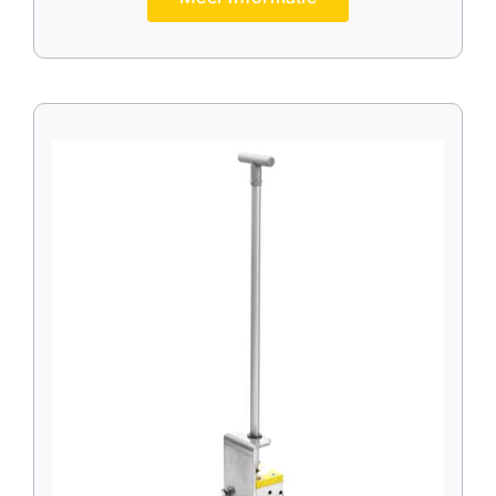
MagJigs
MagMounts
MagPresses
MagReaches
MagSquares
MagTethers
MagVises