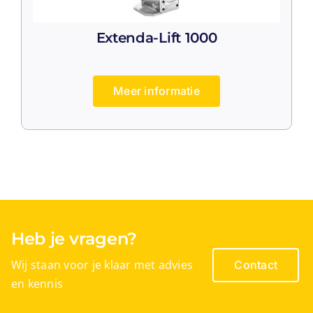
MagWheels
Extenda-Lift 1000
MLAYs
Meer informatie
Multi Angles
Pivot Angles
Stiffeners
Heb je vragen?
Wij staan voor je klaar met advies
Contact
en kennis