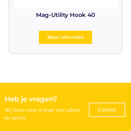
MagWheels
Mag-Utility Hook 40
MLAYs
Meer informatie
Multi Angles
Pivot Angles
Stiffeners
Heb je vragen?
Wij staan voor je klaar met advies
Contact
en kennis