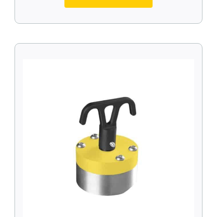
MagJigs
MagMounts
MagPresses
MagReaches
MagSquares
MagTethers
MagVises