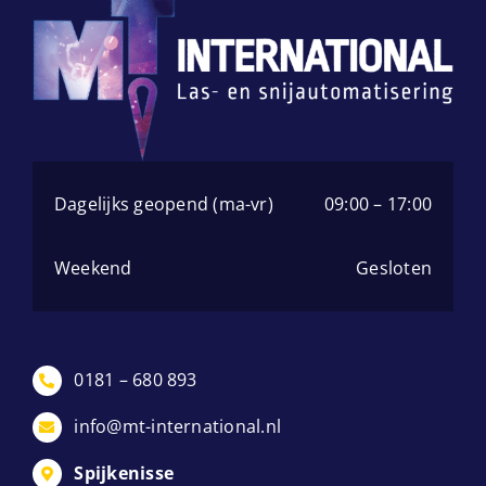
MagWheels
MLAYs
Multi Angles
Dagelijks geopend (ma-vr)
09:00 – 17:00
Pivot Angles
Weekend
Gesloten
Stiffeners
0181 – 680 893
info@mt-international.nl
Spijkenisse