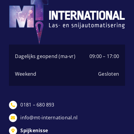
MagWheels
MLAYs
Multi Angles
Dagelijks geopend (ma-vr)
09:00 – 17:00
Pivot Angles
Weekend
Gesloten
Stiffeners
0181 – 680 893
info@mt-international.nl
Spijkenisse